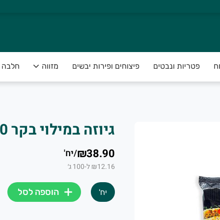
ח
פטריות ונבטים
פיצוחים ופירות יבשים
מזווה
חלבה 
 ושירות ששם אתכם במרכז.
לאית המובחרת ביותר, בבחירה קפדני
גיוזה במילוי בקר 320 גרם מזרע
₪38.90
/
יח'
אישי, אנחנו זמינים עבורכם:
₪12.16 ל-100 ג׳
הוספה לסל
יח'