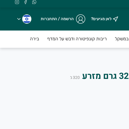
לאן מגיעים?
הרשמה / התחברות
במשקל
ריבות קונפיטורה ודבש על המדף
בירה על המדף
עו
ת ובהפצה ברמת פרימיום עד פתח הבי
320
ג׳