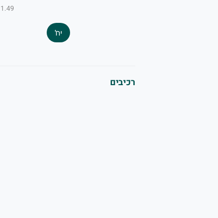
₪1.49 ל-100
יח'
רכיבים