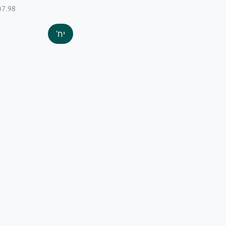
₪7.98 ל-100 
יח'