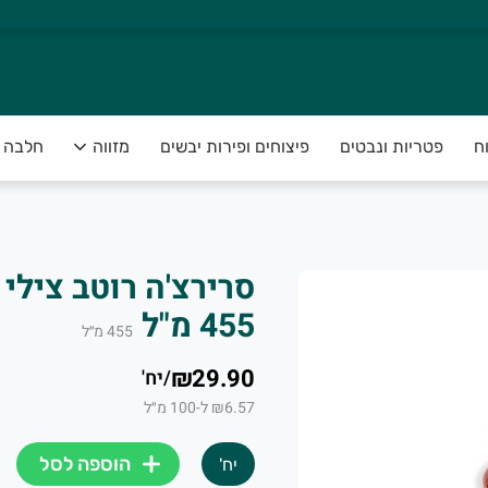
ח
פטריות ונבטים
פיצוחים ופירות יבשים
מזווה
חלבה 
 ושירות ששם אתכם במרכז.
לאית המובחרת ביותר, בבחירה קפדני
סרירצ'ה רוטב צילי
455 מ"ל
455
מ״ל
אישי, אנחנו זמינים עבורכם:
₪29.90
/
יח'
₪6.57 ל-100 מ״ל
הוספה לסל
יח'